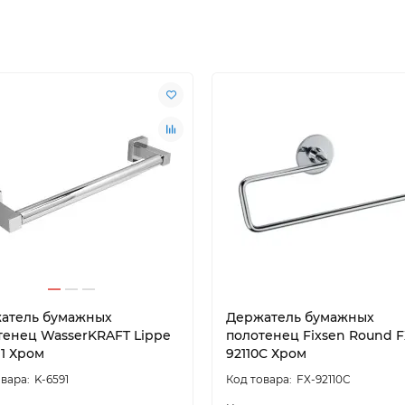
атель бумажных
Держатель бумажных
тенец WasserKRAFT Lippe
полотенец Fixsen Round F
91 Хром
92110C Хром
K-6591
FX-92110C