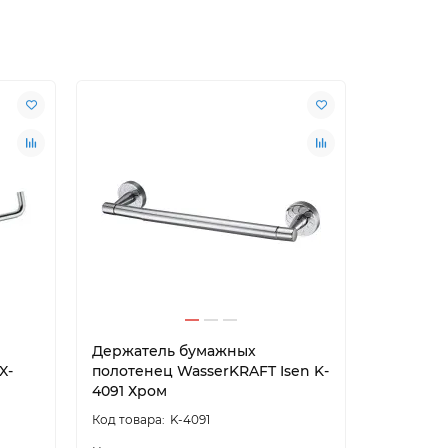
Держатель бумажных
Держате
X-
полотенец WasserKRAFT Isen K-
полотен
4091 Хром
K-6291 Х
K-4091