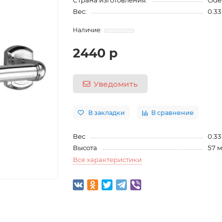
Страна изготовления:
Ode
Вес:
0.33
2440 р
Уведомить
В закладки
В сравнение
Вес
0.33
Высота
57 
Все характеристики