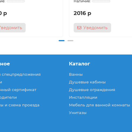
0 р
2016 р
Уведомить
Уведомить
зное
Каталог
и спецпредложения
Ванны
и
Душевые кабины
чный сертификат
Душевые ограждения
одители
Инсталляции
ы и схема проезда
Мебель для ванной комнаты
Унитазы