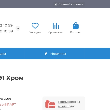
Личный кабинет
2 10 59
9 10 59
Закладки
Сравнение
Корзина
ции
Новинки
91 Хром
263459
Повышенны
serKRAFT
й кешбек