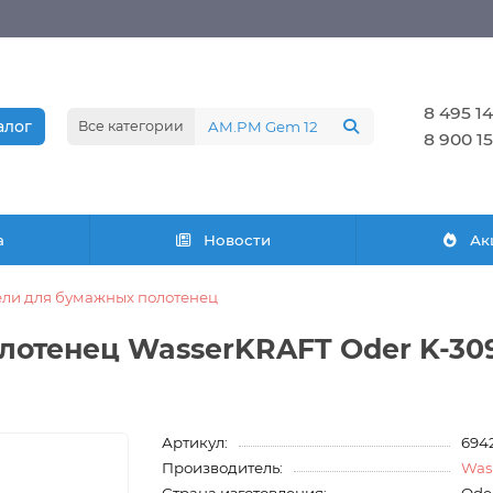
8 495 14
алог
Все категории
8 900 15
а
Новости
Ак
ли для бумажных полотенец
отенец WasserKRAFT Oder K-30
Артикул:
694
Производитель:
Was